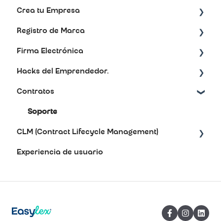
Crea tu Empresa
Registro de Marca
Artículos de ayuda
Firma Electrónica
Preguntas frecuentes
Soporte
Hacks del Emprendedor.
Soporte
Contratos
Redes sociales.
Soporte
CLM (Contract Lifecycle Management)
Experiencia de usuario
Preguntas frecuentes
Soporte técnico