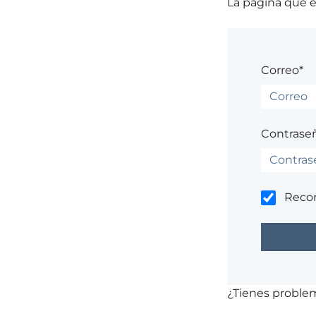
La página que es
Correo*
Contrase
Reco
¿Tienes probl