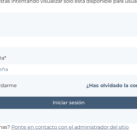
tás intentando visualizar solo está disponible para usuar
ña*
rdarme
¿Has olvidado la co
emas?
Ponte en contacto con el administrador del sitio